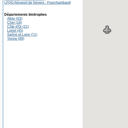
LFQG Aéroport de Nevers - Fourchambault
Départements limitrophes
Allier (03)
Cher (18)
Côte d'Or (21)
Loiret (45)
Saône et Loire (71)
Yonne (89)