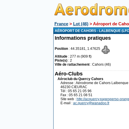
France
>
Lot (46)
> Aéroport de Caho
AÉROPORT DE CAHORS - LALBENQUE (LFCC
Informations pratiques
Position
: 44.35181, 1.47625
Altitude
: 277 m (909 ft)
Piste(s)
: 2
Ville de rattachement
: Cahors (46)
Aéro-Clubs
Aéroclub du Quercy Cahors
Adresse : Aérodrome de Cahors Lalbenque
46230 CIEURAC
Tél : 05 65 21 05 96
Fax : 05 65 21 08 51
Site web :
http://acquercy.pagesperso-orange
E-mail :
ac.quercy@wanadoo.fr