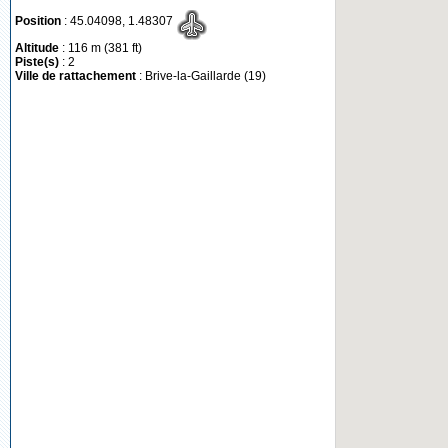
Position
: 45.04098, 1.48307
Altitude
: 116 m (381 ft)
Piste(s)
: 2
Ville de rattachement
: Brive-la-Gaillarde (19)