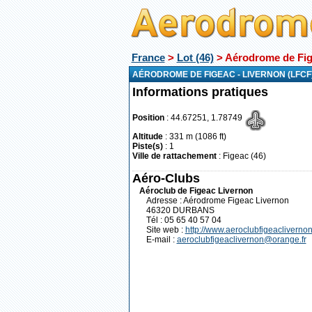
France
>
Lot (46)
> Aérodrome de Fig
AÉRODROME DE FIGEAC - LIVERNON (LFCF
Informations pratiques
Position
: 44.67251, 1.78749
Altitude
: 331 m (1086 ft)
Piste(s)
: 1
Ville de rattachement
: Figeac (46)
Aéro-Clubs
Aéroclub de Figeac Livernon
Adresse : Aérodrome Figeac Livernon
46320 DURBANS
Tél : 05 65 40 57 04
Site web :
http://www.aeroclubfigeaclivernon.
E-mail :
aeroclubfigeaclivernon@orange.fr